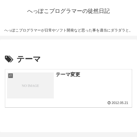
へっぽこプログラマーの徒然日記
へっぽこプログラマーが日常やソフト開発など思った事を適当にダラダラと。
テーマ
テーマ変更
IT
2012.05.21