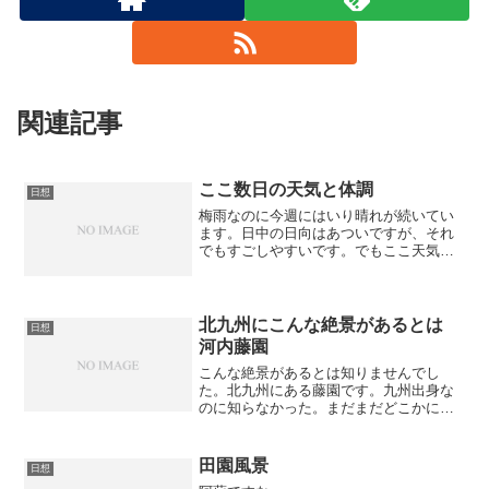
関連記事
ここ数日の天気と体調
日想
梅雨なのに今週にはいり晴れが続いてい
ます。日中の日向はあついですが、それ
でもすごしやすいです。でもここ天気と
反対に昨日からちょっと倦怠感がありだ
るいです。特別どこどこがきつい訳では
ないのですが。うーん、とりあえず栄養
ドリンクかハイチオールで...
北九州にこんな絶景があるとは
日想
河内藤園
こんな絶景があるとは知りませんでし
た。北九州にある藤園です。九州出身な
のに知らなかった。まだまだどこかに知
らないところがあるんでしょうかね。
田園風景
日想