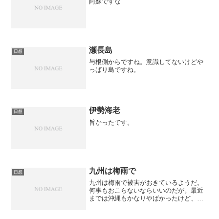
阿蘇ですな
瀬長島
日想
与根側からですね。意識してないけどや
っぱり島ですね。
伊勢海老
日想
旨かったです。
九州は梅雨で
日想
九州は梅雨で被害がおきているようだ。
何事もおこらないならいいのだが。最近
までは沖縄もかなりやばかったけど、今
は夏真っ盛りである。なんか嘘のよう
だ。