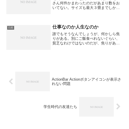
さん何件かまわったのだがあまり数をお
いてない。サイズも最大３畳までしかな
い。あまり意識してなかったのだが沖縄
では需要がないものなんだろうな。
仕事なのか人生なのか
日想
誰でもそうなんでしょうが、何かしら焦
りがある。別にご飯食べれないぐらい、
貧乏なわけではないのだが、焦りがあ
る。フリーとなって2年を経過してそこそ
こ順調にすごしているし、まわりからみ
ればうらやましがられる状況なのかもし
れないのだが。このままで...
ActionBar Actionボタンアイコンが表示さ
れない問題
学生時代の友達たち