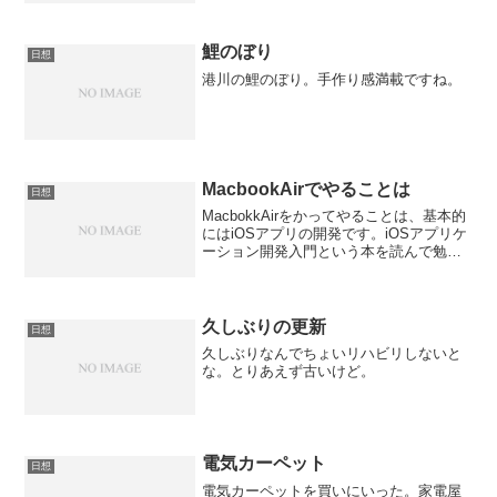
お弁当屋さんや定食屋さんは儲かってい
るのだろうかと、思うくらい「これでも
かぁ～っ！！」とおかずが...
鯉のぼり
日想
港川の鯉のぼり。手作り感満載ですね。
MacbookAirでやることは
日想
MacbokkAirをかってやることは、基本的
にはiOSアプリの開発です。iOSアプリケ
ーション開発入門という本を読んで勉強
しています。Objective-Cの文法が今まで
使ってきたプログラム言語と違うので戸
惑いながらよんでいます。読むだけ...
久しぶりの更新
日想
久しぶりなんでちょいリハビリしないと
な。とりあえず古いけど。
電気カーペット
日想
電気カーペットを買いにいった。家電屋