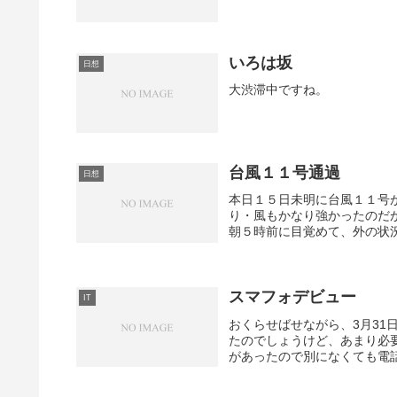
いろは坂
日想
大渋滞中ですね。
台風１１号通過
日想
本日１５日未明に台風１１号
り・風もかなり強かったのだ
朝５時前に目覚めて、外の状況
スマフォデビュー
IT
おくらせばせながら、3月3
たのでしょうけど、あまり必要にとらわ
があったので別になくても電話以