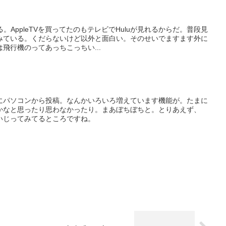
る。AppleTVを買ってたのもテレビでHuluが見れるからだ。普段見
みている。くだらないけど以外と面白い。そのせいでますます外に
飛行機のってあっちこっちい...
にパソコンから投稿。なんかいろいろ増えています機能が。たまに
かなと思ったり思わなかったり。まあぼちぼちと。とりあえず、
設定いじってみてるところですね。