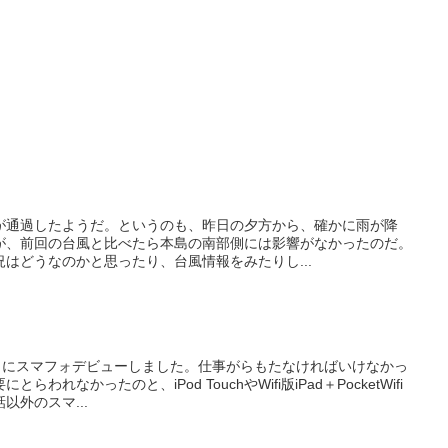
が通過したようだ。というのも、昨日の夕方から、確かに雨が降
が、前回の台風と比べたら本島の南部側には影響がなかったのだ。
はどうなのかと思ったり、台風情報をみたりし...
1日にスマフォデビューしました。仕事がらもたなければいけなかっ
れなかったのと、iPod TouchやWifi版iPad＋PocketWifi
外のスマ...