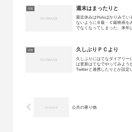
週末はまったりと
日想
最近休みはHuluばかりみてい
ないようにＢ級・Ｃ級映画を
でなくなってしまった。来年は
久しぶりＰＣより
日想
久しぶりにはてなダイアリー
は更新はてなでやってみよう
Twitterと連携したりとか
公共の乗り物