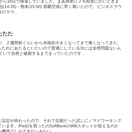
日から18日で帰省していました。まあ簡単にメモ程度にかいときま
)(14:25) - 熊本(15:50) 那覇空港に早く着いたので、ビジネスラウ
ラウ...
たたた
が、２週間前ぐらいから本格的大きくなってきて痛くなってきた。
もたれにあたるといたいので普通にしている分には全然問題ないん
ていて自然と破裂するまでまっていたのです...
。
と設定が終わったので、それで念願だった試しにノマドワーキング
す。iPad2を買ったのSoftBankのWifiスポットが使えるのか
機器でしかできないみたい...