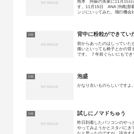
熊本 阿蘇の実家に11月15
す。11月15日 ANA 沖縄(那覇
ンジにいってみた。飛行機会社の
背中に粉粒ができてい
日想
前からあったのはしっていた
痛いといっても椅子とかの背
です。 ７年前ぐらいにもでき
泡盛
日想
かなり古いものらしいですよ
試しにノマドちゅう
日想
昨日到着したパソコンのやっ
やってみようかとスタバにきていま
なと思ったのですが、該当する