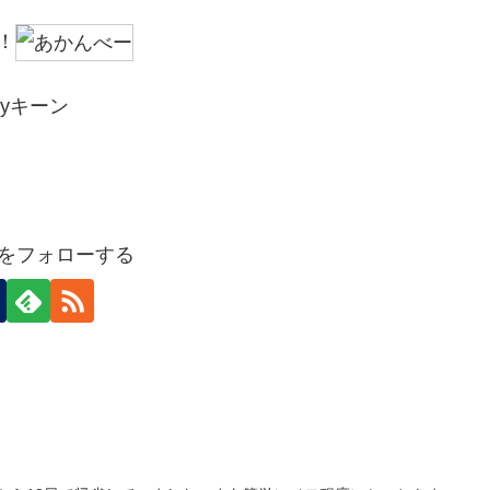
！
byキーン
ideをフォローする