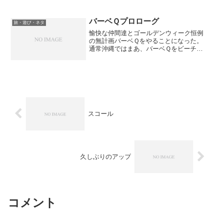
いたので、彼にあわせるしかない。取り
あえず、忘れ物届けと人を送るためとか
おるも誘っていった。...
バーベＱプロローグ
旅・遊び・ネタ
愉快な仲間達とゴールデンウィーク恒例
の無計画バーベＱをやることになった。
通常沖縄ではまあ、バーベＱをビーチで
やるビーチパーティーなるものをやる
が、今回はあえてバーベＱとしている。
それは、ビーチでやること自体がこの時
期人が多くて不可能だからだ...
スコール
久しぶりのアップ
コメント