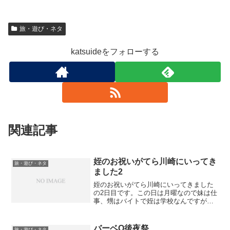
旅・遊び・ネタ
katsuideをフォローする
関連記事
姪のお祝いがてら川崎にいってき
旅・遊び・ネタ
ました2
姪のお祝いがてら川崎にいってきました
の2日目です。この日は月曜なので妹は仕
事、甥はバイトで姪は学校なんですが、
姪が入学式終わったばかりなのに休みな
のでフライト時間まで一緒に過ごしまし
た。本当は学校行きたかったらしく残念
バーベQ後夜祭
旅・遊び・ネタ