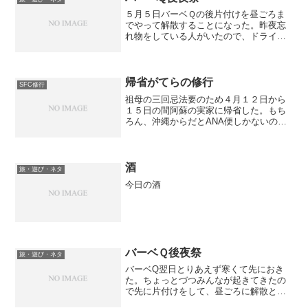
がっていました。妹の家...
５月５日バーベＱの後片付けを昼ごろま
でやって解散することになった。昨夜忘
れ物をしている人がいたので、ドライブ
がてらいくことになった。寝ていないの
で、ドライブなんかせず帰りたかったの
だが、JUNZUNの車できていたのでいく
しかなかった。セクシ...
帰省がてらの修行
SFC修行
祖母の三回忌法要のため４月１２日から
１５日の間阿蘇の実家に帰省した。もち
ろん、沖縄からだとANA便しかないので
おのずとPPも稼げる。 効率は悪いがそれ
でも稼げるからですね。無事三回法要も
終わって、両親もほっとしてたようだ。
僕は相変わらず法事...
酒
旅・遊び・ネタ
今日の酒
バーベＱ後夜祭
旅・遊び・ネタ
バーベQ翌日とりあえず寒くて先におき
た。ちょっとづつみんなが起きてきたの
で先に片付けをして、昼ごろに解散とな
ったが、俺とJUNZUNはいっしょにきた