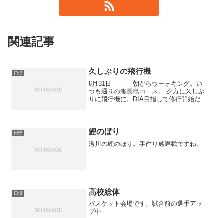
関連記事
久しぶりの飛行機
日想
8月31日 --------- 朝からウーォキング。い
つも通りの瀬長島コース。 夕方に久しぶ
りに飛行機に。DIA目指して修行開始だ。
石垣島タッチでリハビリをするつもり
だ。早めに空港にいき座席変更と空港散
策、その後ラウンジで軽く一杯。飛行
機...
鯉のぼり
日想
港川の鯉のぼり。手作り感満載ですね。
高校総体
日想
バスケット会場です。試合前の選手アッ
プ中