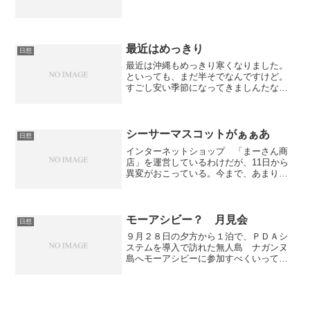
最近はめっきり
日想
最近は沖縄もめっきり寒くなりました。
といっても、まだ半そでなんですけど。
すごし安い季節になってきましんたなぁ
ぁ。
シーサーマスコットがぁぁあ
日想
インターネットショップ 「まーさん商
店」を運営しているわけだが、11日から
異変がおこっている。今まで、あまり売
れたことがない商品 →「シーサーマス
コット」が売れているのだ。非常にびっ
くりなのだ。もしかしたら、内地のテレ
ビとかで放映されたのか...
モーアシビー？ 月見会
日想
９月２８日の夕方から１泊で、ＰＤＡシ
ステムを導入で訪れた無人島 ナガンヌ
島へモーアシビーに参加すべくいってま
いりました。前日にいわれてモーアシビ
ーに参加しろと、お世話になっている社
長さんからのお誘い（なかば強制的に）
でした。正直、モーアシビ...