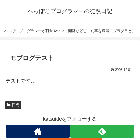
へっぽこプログラマーの徒然日記
へっぽこプログラマーが日常やソフト開発など思った事を適当にダラダラと。
モブログテスト
2008.12.01
テストですよ
日想
katsuideをフォローする