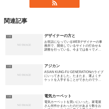
関連記事
デザイナーの方と
日想
お世話になっているWEBデザイナーの事
務所で、開発しているサイトの打合せ＆
調整を行っている。今までは各々でメー
ルとかスカイプとかでやりとりしていた
が、時間的な都合がつけば、事務所に集
合してから作業をするようにしている。
うーん、便利な世の中に...
アジカン
日想
ASIAN KUNG-FU GENERATIONのライブ
にいってきました。たまたま、運よくチ
ケットを入手することができたのでラッ
キーだった。ライブも最高によかった、
久しぶりにいいライブに参加したという
感じだった。
電気カーペット
日想
電気カーペットを買いにいった。家電屋
さん何件かまわったのだがあまり数をお