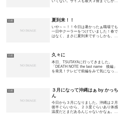
いてない。サイズも最大３畳までしかな
い。あまり意識してなかったのだが沖縄
では需要がないものなんだろうな。
夏到来！！
日想
いや～～！！今日は暑かったぁ職場でも
一日中クーラーをつけていました！春で
はなく、まさに夏到来ですっしかも、い
つもはパソコンに向かっての仕事です
が、本日は…作業人でしたぁーーーしか
もつなぎを着て自分で言うのもなんです
が、つなぎがめっちゃ似合っ...
久々に
日想
本日、TSUTAYAに行ってきました。
「DEATH NOTE the last name 後編」
を発見！テレビで前編をみて気になって
たんで早速借りてみた、前編同様、デス
ノート見てると甘いものが食べたくなる
う〜ん！おそるべし！太るぜ！他2作品...
３月になって沖縄はぁ by かっち
日想
ん
今日から３月になりました。沖縄は２月
後半ぐらいから、２３度ぐらいあり体感
温度だとまだあるんじゃないかなぁ。ま
あ内地ならばまだまだ寒いんだけどね。
当然日中は、半袖でもなんとか過ごせま
すが、さすがに今日は風が強くて寒く感