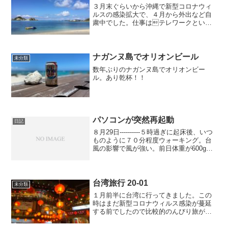
３月末ぐらいから沖縄で新型コロナウィ
ルスの感染拡大で、４月から外出など自
粛中でした。仕事はテレワークといっ
ても普段とあまりかわらないのですが。
ここ数年リモートで仕事できる環境を構
築、そのような状況にもっていっってい
たので、仕事は普段と変わ...
ナガンヌ島でオリオンビール
未分類
数年ぶりのナガンヌ島でオリオンビー
ル。あり乾杯！！
パソコンが突然再起動
日記
８月29日----------５時過ぎに起床後、いつ
ものように７０分程度ウォーキング。台
風の影響で風が強い。前日体重が600g増
えていたが戻っていた。なんか体重計で
計測してもムラがあるようだ。タニタの
体重計だが安いの購入したからだろう
か？そ...
台湾旅行 20-01
未分類
１月前半に台湾に行ってきました。この
時はまだ新型コロナウィルス感染が蔓延
する前でしたので比較的のんびり旅がで
きました。台北から台中まで足を延ばし
たので台中のインスタ映えポイントで