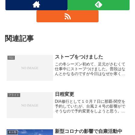
関連記事
ストーブをつけました
日記
この冬シーズン初めて、足元がさむくて
仕事中にストーブつけました。普段はな
んとかなるのですが今日はなぜか寒くて
足元だけでも暖かくなりたくて。別に我
慢していたわけではないですがなんかこ
こまでつけなかったですね。まだまだ寒
さは続くのでストーブが重...
日程変更
フライト
DIA修行として１０月７日に那覇-関空を
予約していたが、台風２４号の影響がで
そうなので予約変更をしようと思う。変
更が予約日当日以降しかできないような
ので忘れないようにしないと。まあ、予
約メールがくるから忘れないとは思う
が。同一区間なら予約変...
新型コロナの影響で自粛活動中
未分類