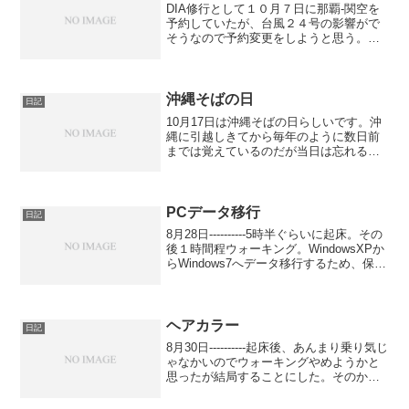
DIA修行として１０月７日に那覇-関空を
予約していたが、台風２４号の影響がで
そうなので予約変更をしようと思う。変
更が予約日当日以降しかできないような
ので忘れないようにしないと。まあ、予
約メールがくるから忘れないとは思う
が。同一区間なら予約変...
沖縄そばの日
日記
10月17日は沖縄そばの日らしいです。沖
縄に引越しきてから毎年のように数日前
までは覚えているのだが当日は忘れるの
で、その日にそば食べたことないような
気がする。ゴーヤの日もそうだ。多少は
そんな記念日的なこと意識したほうがい
いのかもしれないが、...
PCデータ移行
日記
8月28日----------5時半ぐらいに起床。その
後１時間程ウォーキング。WindowsXPか
らWindows7へデータ移行するため、保守
契約している事務所へむかう。データが
大きい為、ポータブルHDDをもっていっ
たがケーブルを間違える。...
ヘアカラー
日記
8月30日----------起床後、あんまり乗り気じ
ゃなかいのでウォーキングやめようかと
思ったが結局することにした。そのかわ
り少し短めにすることにした。（時間に
して８分ぐらいだが）ウォーキング後、