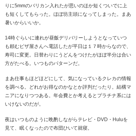
りに5mmのバリカン入れたが思いのほか短くついでに上
も短くしてもらった。ほぼ坊主頭になってしまった。まあ
暑いからいいか。
14時ぐらいに連れが昼飯デリバリーしようとなっていつ
も頼むピザ屋さんへ電話したが平日は１７時からなので、
寿司に変更。日替わりにうどんをつけたがほぼ半分は合い
方がたべる。いつものパターンだ。
まあ仕事もほどほどにして、気になっているクレカの情報
を調べる。どれがお得なのかなとか評判だったり。結構マ
ニアになりつつある。年会費とか考えるとプラチナ系には
いけないのだが。
夜はいつものように晩酌しながらテレビ・DVD・Huluを
見て、眠くなったので布団ひいて就寝。