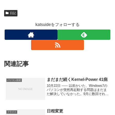
日記
katsuideをフォローする
関連記事
まだまだ続くKernel-Power 41病
パソコン設定
10月22日 ------ 以前かいた、Windows7の
パソコンが突然再起動する問題はまだま
だ解決していなかった。9月に数回それも
再起動する日は頻繁に起こり、何もない
ときは１ヶ月近く何もない。突如して10
月22日まらあらわれた。考えられる...
日程変更
フライト