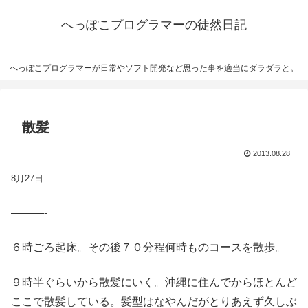
へっぽこプログラマーの徒然日記
へっぽこプログラマーが日常やソフト開発など思った事を適当にダラダラと。
散髪
2013.08.28
8月
27日
———-
６時ごろ起床。その後７０分程何時ものコースを散歩。
９時半ぐらいから散髪にいく。沖縄に住んでからほとんど
ここで散髪している。髪型はなやんだがとりあえず久しぶ