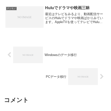
シャワー浴びる前にヘアカラーをしても
らった...
Huluでドラマや映画三昧
デジモノ
最近はテレビをみるより、動画配信サー
ビスのHuluでドラマや映画ばかりみてい
ます。AppleTVを使ってテレビでHuluを
見ているのでテレビやDVDみる感覚で観
れるのはかなりいいですね。特に最近は
アニメを中心にみています。最近はまっ
たのは、...
Windowsのデータ移行
PCデータ移行
コメント