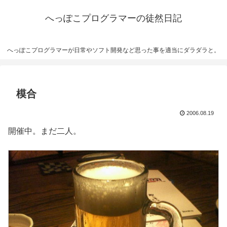
へっぽこプログラマーの徒然日記
へっぽこプログラマーが日常やソフト開発など思った事を適当にダラダラと。
模合
2006.08.19
開催中。まだ二人。