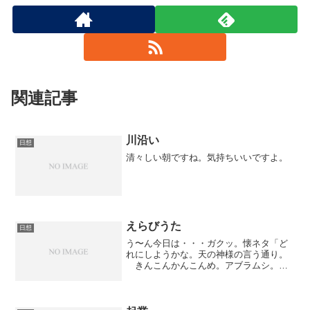
関連記事
川沿い
日想
清々しい朝ですね。気持ちいいですよ。
えらびうた
日想
う〜ん今日は・・・ガクッ。懐ネタ「ど
れにしようかな。天の神様の言う通り。
きんこんかんこんめ。アブラムシ。」
幼い頃、使ってました？各地によって言
い回しがあるようですね〜。こわいです
ね〜おもしろいですね〜！byキーン