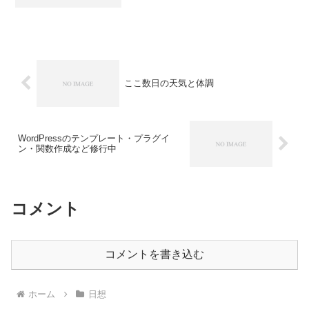
たがご愛顧ありがとうございました。え
っ！うそうそ！エイプリルフールでし
た。ブログは明日もつづきますくだらん
ジョークでスンマソン。さ...
ここ数日の天気と体調
WordPressのテンプレート・プラグイ
ン・関数作成など修行中
コメント
コメントを書き込む
ホーム
日想