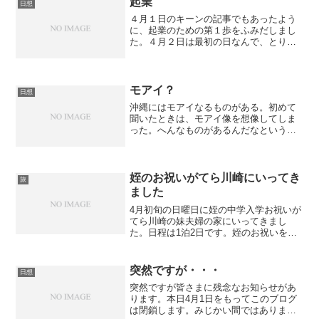
起業
日想
４月１日のキーンの記事でもあったよう
に、起業のための第１歩をふみだしまし
た。４月２日は最初の日なんで、とりあ
えずライトハウスのメンバーでお宮参り
にいってきました。それがまた、僕らら
しいというか、多分３人ともお宮参りな
んていかない人達なのか作...
モアイ？
日想
沖縄にはモアイなるものがある。初めて
聞いたときは、モアイ像を想像してしま
った。へんなものがあるんだなという認
識だったけど、実際は「模合」と書き、
沖縄独特の金銭的相互扶助システムで、
グループでお金をだしあいメンバーがそ
のお金を一人ずつ順番に受...
姪のお祝いがてら川崎にいってき
旅
ました
4月初旬の日曜日に姪の中学入学お祝いが
てら川崎の妹夫婦の家にいってきまし
た。日程は1泊2日です。姪のお祝いを理
由に昼から飲もうといる魂胆です。場所
は昼飲みする場所も増えている溝の口で
す。予定より到着が遅れそうだったので
突然ですが・・・
日想
お昼なのでお腹もすくだ...
突然ですが皆さまに残念なお知らせがあ
ります。本日4月1日をもってこのブログ
は閉鎖します。みじかい間ではありまし