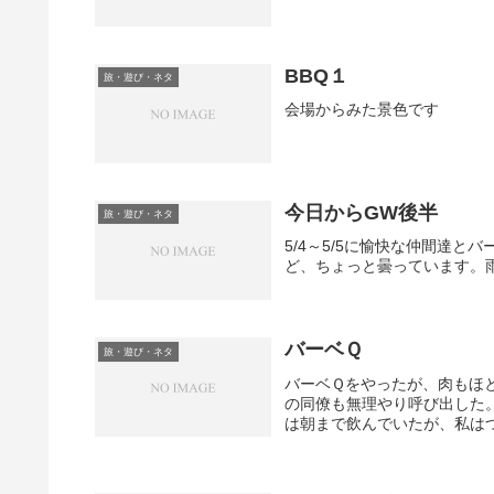
BBQ１
旅・遊び・ネタ
会場からみた景色です
今日からGW後半
旅・遊び・ネタ
5/4～5/5に愉快な仲間達
ど、ちょっと曇っています。
バーベＱ
旅・遊び・ネタ
バーベＱをやったが、肉もほ
の同僚も無理やり呼び出した
は朝まで飲んでいたが、私は