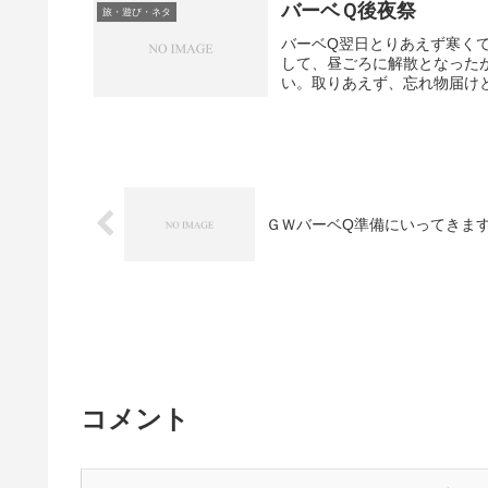
バーベＱ後夜祭
旅・遊び・ネタ
バーベQ翌日とりあえず寒く
して、昼ごろに解散となったが
い。取りあえず、忘れ物届けと
ＧＷバーベQ準備にいってきま
コメント