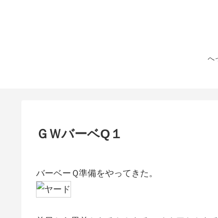
へ
ＧＷバーベQ１
バーベーＱ準備をやってきた。