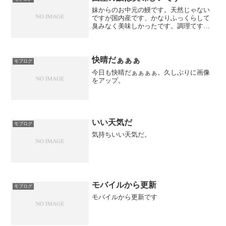
妹からのお中元の鰻です。天然じゃない
ですが国内産です、かなりふっくらして
臭みなく美味しかったです。調理てすぐ
真空パックなんでしょうね。ご馳走さま
でした。
快晴だぁぁぁ
モブログ
今日も快晴だぁぁぁぁ。久しぶりに画像
をアップ。
いい天気だ
モブログ
気持ちいい天気だ。
モバイルから更新
モブログ
モバイルから更新です