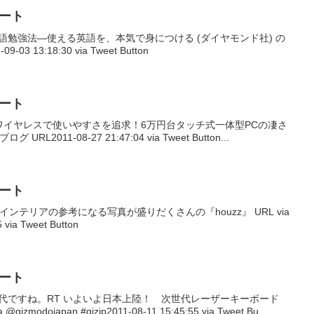
イート
プル英語勉強法―使える英語を、本気で身につける (ダイヤモンド社) の
3 13:18:30 via Tweet Button
イート
ifehack: ワイヤレスで使いやすさを追求！6万円台タッチ式一体型PCの凄さ
RL2011-08-27 21:47:04 via Tweet Button...
イート
以上！インテリアの参考になる写真が盛りだくさんの『houzz』 URL via
 via Tweet Button
イート
こんな時代ですね。RT いよいよ日本上陸！ 次世代レーザーキーボード
odojapan #gizjp2011-08-11 15:45:55 via Tweet Bu...