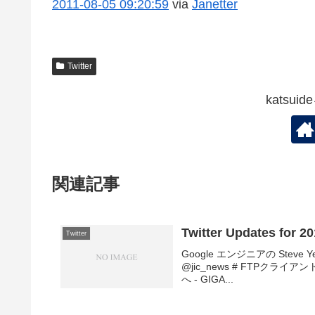
2011-08-05
09:20:59
via
Janetter
Twitter
katsu
関連記事
Twitter Updates for 2
Twitter
Google エンジニアの Steve
@jic_news # FTPク
へ - GIGA...