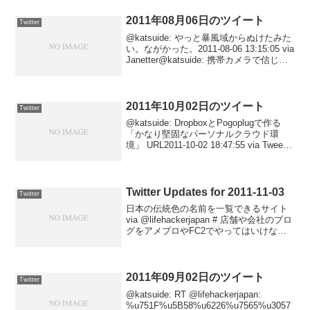
2011年08月06日のツイート
Twitter
@katsuide: やっと暴風域からぬけたみた
い。ながかった。2011-08-06 13:15:05 via
Janetter@katsuide: 携帯カメラで信じら
れないほど素晴らしい写真を撮影する方
法 URL2011-08-06 10...
2011年10月02日のツイート
Twitter
@katsuide: DropboxとPogoplugで作る
「かなり堅固なパーソナルクラウド環
境」 URL2011-10-02 18:47:55 via Tweet
Button@katsuide: 7日間のステップで失
われていた時間を取り...
Twitter Updates for 2011-11-03
Twitter
日本の伝統色の名前を一覧できるサイト
via @lifehackerjapan # 店舗や会社のブロ
グをアメブロやFC2でやってはいけない
３つの理由 via @Isseki3 # クラウドに仕
切り値はない、付加価値のない代理店モ
デルは破綻～...
2011年09月02日のツイート
Twitter
@katsuide: RT @lifehackerjapan:
%u751F%u5B58%u6226%u7565%u3057