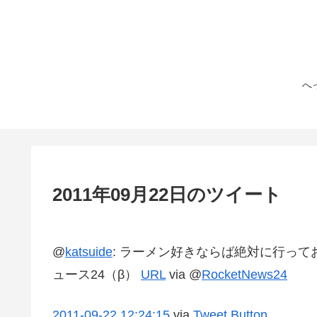
へ
2011年09月22日のツイート
@
katsuide
:
ラーメン好きならば絶対に行っておき
ュース24（β）
URL
via @
RocketNews24
2011-09-22
12:24:15
via
Tweet Button