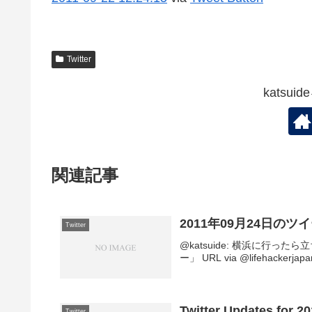
Twitter
katsu
関連記事
2011年09月24日のツ
Twitter
@katsuide: 横浜に行
ー」 URL via @lifehackerjapan
Twitter Updates for 2
Twitter