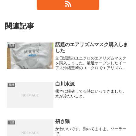
関連記事
話題のエアリズムマスク購入しま
日想
した
先日話題のユニクロのエアリズムマスク
を購入しました。最近オープンしたイー
アス沖縄豊崎のユニクロでエアリズムマ
スク購入できました。目的は別のもので
したが店内放送で販売しているとのこと
だったので購入してみました。TVでは行
白川水源
日想
列でしたがすんなり購入...
熊本に帰省してる時にいってきました。
水が冷たいこと。
招き猫
日想
かわいいです。動いてますよ。ソーラー
で。