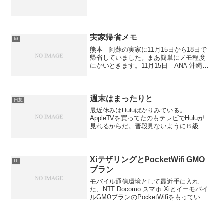
実家帰省メモ
旅
熊本 阿蘇の実家に11月15日から18日で
帰省していました。まあ簡単にメモ程度
にかいときます。11月15日 ANA 沖縄
(那覇)(14:25) - 熊本(15:50) 那覇空港に早
く着いたので、ビジネスラウンジにいっ
てみた。飛行機会社のラウ...
週末はまったりと
日想
最近休みはHuluばかりみている。
AppleTVを買ってたのもテレビでHuluが
見れるからだ。普段見ないようにＢ級・
Ｃ級映画をみている。くだらないけど以
外と面白い。そのせいでますます外にで
なくなってしまった。来年は飛行機のっ
てあっちこっちい...
XiテザリングとPocketWifi GMO
IT
プラン
モバイル通信環境として最近手に入れ
た、NTT Docomo スマホ Xiとイーモバイ
ルGMOプランのPocketWifiをもってい
る。基本的にはPocketWifiを使っている
のだが熊本の実家や渡嘉敷等はイーモバ
イルがつながらないのでXiを...