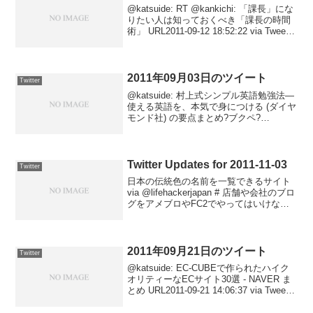
@katsuide: RT @kankichi: 「課長」にな
りたい人は知っておくべき「課長の時間
術」 URL2011-09-12 18:52:22 via Tweet
Button@katsuide: 【決定版】一度は食べ
てみたい東京のハ...
2011年09月03日のツイート
Twitter
@katsuide: 村上式シンプル英語勉強法―
使える英語を、本気で身につける (ダイヤ
モンド社) の要点まとめ?ブクペ?
URL2011-09-03 13:18:30 via Tweet Button
Twitter Updates for 2011-11-03
Twitter
日本の伝統色の名前を一覧できるサイト
via @lifehackerjapan # 店舗や会社のブロ
グをアメブロやFC2でやってはいけない
３つの理由 via @Isseki3 # クラウドに仕
切り値はない、付加価値のない代理店モ
デルは破綻～...
2011年09月21日のツイート
Twitter
@katsuide: EC-CUBEで作られたハイク
オリティーなECサイト30選 - NAVER ま
とめ URL2011-09-21 14:06:37 via Tweet
Button@katsuide: Google Voiceはやっぱ
り...