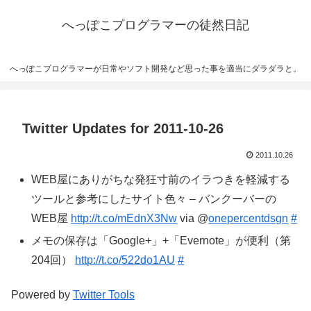
へっぽこプログラマーの徒然日記
へっぽこプログラマーが日常やソフト開発など思った事を適当にダラダラと。
Twitter Updates for 2011-10-26
2011.10.26
WEB屋にありがちな発狂寸前のイラつきを軽減する
ツールと参考にしたサイト色々 – バンクーバーの
WEB屋
http://t.co/mEdnX3Nw
via @
onepercentdsgn
#
メモの保存は「Google+」+「Evernote」が便利（第
204回）
http://t.co/522do1AU
#
Powered by
Twitter Tools