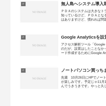
無人島へシステム導入
IT
ＰＤＡのシステムは大きなト
知っているけど、ＰＤＡとな
はありますけど、慣れれば問題
Google Analytic
IT
アクセス解析ツール「Google A
のだが、設置はしたことなか
ード作成するためにGoogle Ana
ノートパソコン買っち
IT
先週 10月26日にHPでノ
が楽しみです。予定じゃ11月
んでうきうきです。やっと久し