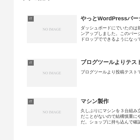
やっとWordPress
IT
ダッシュボードにでいたのは前か
ンアップしました。このバー
ドロップでできるようになって
ブログツールよりテス
IT
ブログツールより投稿テスト
マシン製作
IT
久しぶりにマシンを３台組み
だことがないので結構慎重に
だ。ショップに持ち込んで確認