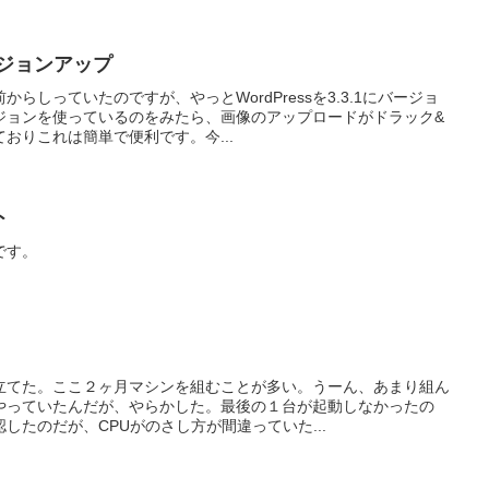
バージョンアップ
らしっていたのですが、やっとWordPressを3.3.1にバージョ
ジョンを使っているのをみたら、画像のアップロードがドラック&
おりこれは簡単で便利です。今...
ト
です。
立てた。ここ２ヶ月マシンを組むことが多い。うーん、あまり組ん
やっていたんだが、やらかした。最後の１台が起動しなかったの
したのだが、CPUがのさし方が間違っていた...