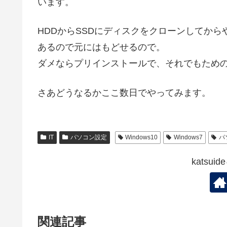
います。
HDDからSSDにディスクをクローンしてから
あるので元にはもどせるので。
ダメならプリインストールで、それでもため
さあどうなるかここ数日でやってみます。
IT
パソコン設定
Windows10
Windows7
パ
katsu
関連記事