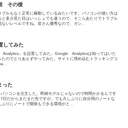
期 その後
ラブルもなく正常に稼動しているみたいです。パソコンの使い方は
ると多少見た目はいっしょでも違うので、そこらあたりでトラブル
ないレベルですね。皆さん優秀なので、ガシ...
sを設置してみた
nalytics」を設置してみた。Google Analyticsは知ってはいた
ったのでとりあえずやってみた。サイトに埋め込むトラッキングコ
...
まった
ートパソコンを注文した。即納モデルじゃないので時間かかるんです
17日だからまだまだ先ですが。でも久しぶりに自分用のノートな
ぶりにノートで開発もできる環境がと...