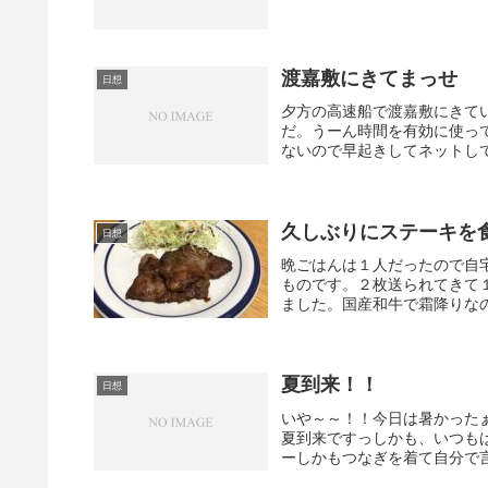
渡嘉敷にきてまっせ
日想
夕方の高速船で渡嘉敷にきて
だ。うーん時間を有効に使って
ないので早起きしてネットして
久しぶりにステーキを
日想
晩ごはんは１人だったので自
ものです。２枚送られてきて
ました。国産和牛で霜降りなの
夏到来！！
日想
いや～～！！今日は暑かった
夏到来ですっしかも、いつも
ーしかもつなぎを着て自分で言