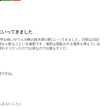
にいってきました
入学お祝いがてら川崎の妹夫婦の家にいってきました。日程は1泊2
昼から飲もうといる魂胆です。場所は昼飲みする場所も増えている
れそうだったのでお昼なのでお腹もすくだ...
載ですね。
もえらいことに