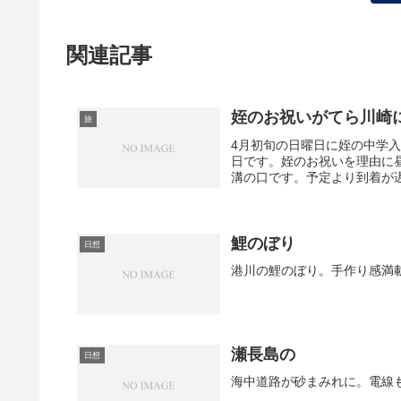
関連記事
姪のお祝いがてら川崎
旅
4月初旬の日曜日に姪の中学
日です。姪のお祝いを理由に
溝の口です。予定より到着が遅
鯉のぼり
日想
港川の鯉のぼり。手作り感満
瀬長島の
日想
海中道路が砂まみれに。電線