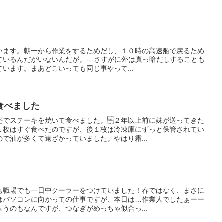
います。朝一から作業をするためだし、１０時の高速船で戻るため
いるんだがいないんだが。---さすがに外は真っ暗だしすることも
います。まあどこいっても同じ事やって...
食べました
宅でステーキを焼いて食べました。２年以上前に妹が送ってきた
１枚はすぐ食べたのですが、後１枚は冷凍庫にずっと保管されてい
で油が多くて遠ざかっていました。やはり霜...
ぁ職場でも一日中クーラーをつけていました！春ではなく、まさに
はパソコンに向かっての仕事ですが、本日は…作業人でしたぁーー
うのもなんですが、つなぎがめっちゃ似合っ...